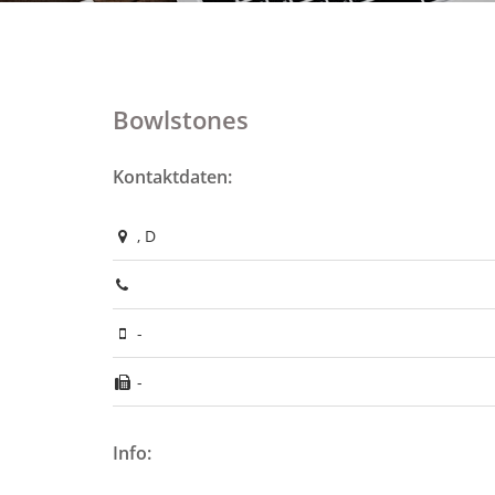
Bowlstones
Kontaktdaten:
, D
-
-
Info: