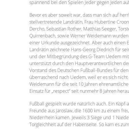
spannend bei den Spielen Jeder gegen Jeden auf
Bevor es aber soweit war, dass man sich auf he
stellvertretende Landrätin, Frau Hubertine Croo
Dercho, Sebastian Rother, Matthias Seeger, Tor
Quirrenbach, sowie Werner Weidemann wurden für
einer Urkunde ausgezeichnet. Aber auch einen 
Landrätin zeichnete Hans-Georg Diedrich für s
und der Mitbegründung des G-Team Uedem mit 
unterstützt durch den Hauptverantwortlichen de
Vorstand des Deutschen Fußball-Bundes für den Fr
überraschend nach Uedem, weil er es sich nich
Weidemann für die seit 10 Jahren ehrenamtliche
Einsatz für „respect“ seit nunmehr 8 Jahren herau
Fußball gespielt wurde natürlich auch. Ein Kopf
Freunde aus Jaroslaw, die 1600 km zu einem fr
Niederrhein kamen. Jeweils 3 Siege und 1 Niede
Torgleichheit auf der Habenseite. So kam es z