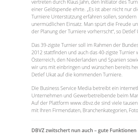
vertreten durch Klaus Jahn, den Initiator des Tu
einer Geldspende ehrte. „Es ist aber nicht nur di
Turniere Unterstützung erfahren sollen, sondern 
unermüdlichen Einsatz. Man spürt die Freude un
der Planung der Turniere vorherrscht“, so Detlef 
Das 39-zigste Turnier soll im Rahmen der Bunde
2012 stattfinden und auch das 40-zigste Turnier 
Österreich, den Niederlanden und Spanien sowi
wir uns mit einbringen und wünschen bereits heut
Detlef Ukat auf die kommenden Turniere.
Die Business Service Media betreibt ein interne
Unternehmen und Gewerbetreibende beim Market
Auf der Plattform www.dbvz.de sind viele taus
mit Ihren Firmendaten, Branchenkategorien, Foto
DBVZ zwitschert nun auch – gute Funktionen