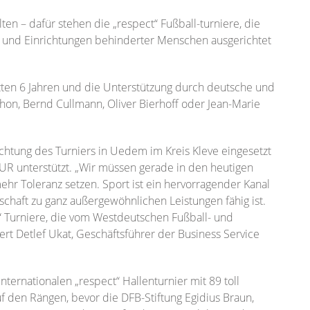
en – dafür stehen die „respect“ Fußball-turniere, die
n und Einrichtungen behinderter Menschen ausgerichtet
tzten 6 Jahren und die Unterstützung durch deutsche und
Thon, Bernd Cullmann, Oliver Bierhoff oder Jean-Marie
ichtung des Turniers in Uedem im Kreis Kleve eingesetzt
UR unterstützt. „Wir müssen gerade in den heutigen
hr Toleranz setzen. Sport ist ein hervorragender Kanal
schaft zu ganz außergewöhnlichen Leistungen fähig ist.
“ Turniere, die vom Westdeutschen Fußball- und
tert Detlef Ukat, Geschäftsführer der Business Service
ernationalen „respect“ Hallenturnier mit 89 toll
 den Rängen, bevor die DFB-Stiftung Egidius Braun,