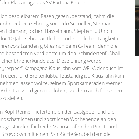
 der Platzanlage des SV Fortuna Keppeln.
rrlich bespielbarem Rasen gegenüberstand, nahm die
nenbroeck eine Ehrung vor. Udo Schneller, Stephan
sten Lohmann, Jochen Hasselmann, Stephan u. Ulrich
 10 Jahre ehrenamtlicher und sportlicher Tätigkeit mit
Ehrenvorsitzenden gibt es nun beim G-Team, denn die
eine besonderen Verdienste um den Behindertenfußball
einer Ehrenurkunde aus. Diese Ehrung wurde
r „respect“-Kampagne Klaus Jahn vom WFLV, der auch im
eizeit- und Breitenfußball zuständig ist. Klaus Jahn kam
t nehmen lassen wollte, seinem Sportkameraden Werner
 Arbeit zu würdigen und loben, sondern auch für seinen
szustellen.
-an-Kopf-Rennen lieferten sich der Gastgeber und die
eundschaftlichen und sportlichen Wochenende an den
rlage standen für beide Mannschaften bei Punkt- und
um Showdown mit einem 9-m-Schießen, bei dem die