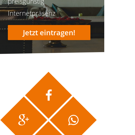
preisgünstig
Internetpräsenz
Jetzt eintragen!