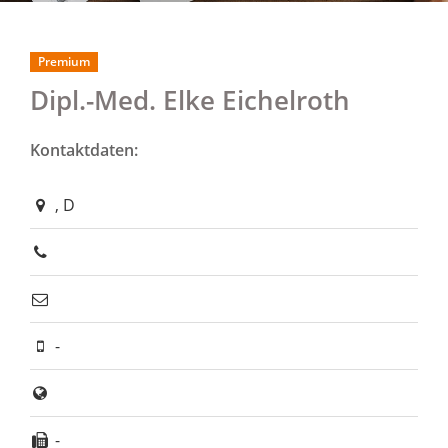
Premium
Dipl.-Med. Elke Eichelroth
Kontaktdaten:
, D
-
-