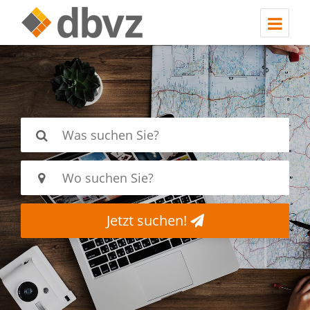
Jetzt suchen!