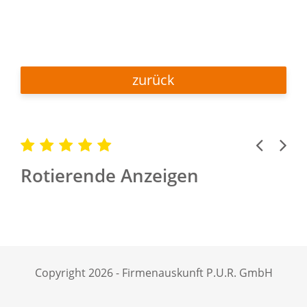
zurück
Previous
Next
Rotierende Anzeigen
Copyright 2026 - Firmenauskunft P.U.R. GmbH