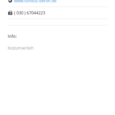
www.fundus-berlin.de
( 030 ) 67044223
Info:
Kostümverleih