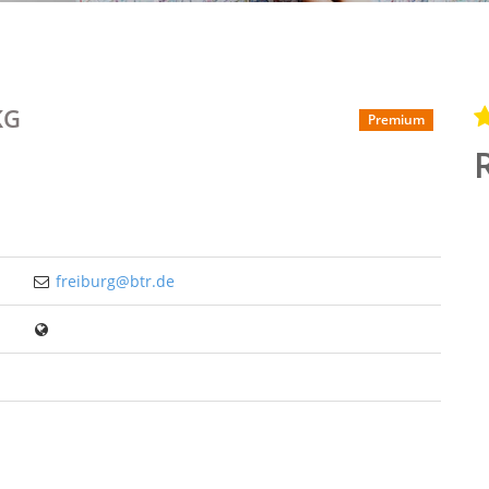
KG
Premium
freiburg@btr.de